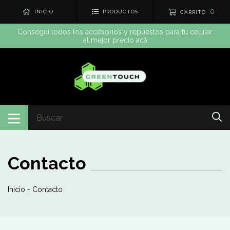
0
INICIO
PRODUCTOS
CARRITO
Conseguí todos los accesorios y repuestos para tu celular
al mejor precio acá
Contacto
Inicio
-
Contacto