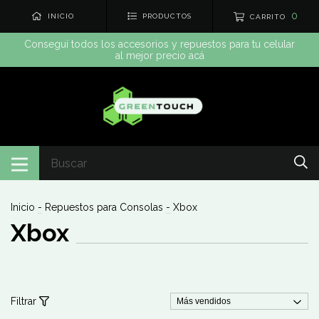
0
INICIO
PRODUCTOS
CARRITO
Conseguí todos los accesorios y repuestos para tu celular
al mejor precio acá
Inicio
-
Repuestos para Consolas
-
Xbox
Xbox
Filtrar