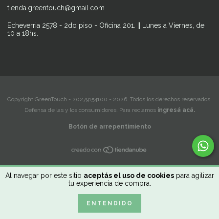
tienda.greentouch@gmail.com
Echeverria 2578 - 2do piso - Oficina 201. || Lunes a Viernes, de
10 a 18hs.
Copyright GreenTouch - 20279154100 - 2026. Todos los derechos reservados.
Defensa de las y los consumidores. Para reclamos
ingresá acá.
Botón de arrepentimiento
Al navegar por este sitio
aceptás el uso de cookies
para agilizar
tu experiencia de compra.
ENTENDIDO