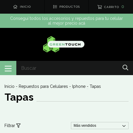
0
INICIO
PRODUCTOS
CARRITO
Conseguí todos los accesorios y repuestos para tu celular
al mejor precio acá
Inicio
-
Repuestos para Celulares
-
Iphone
-
Tapas
Tapas
Filtrar