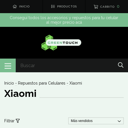
0
INICIO
PRODUCTOS
CARRITO
Conseguí todos los accesorios y repuestos para tu celular
al mejor precio acá
Inicio
-
Repuestos para Celulares
-
Xiaomi
Xiaomi
Filtrar