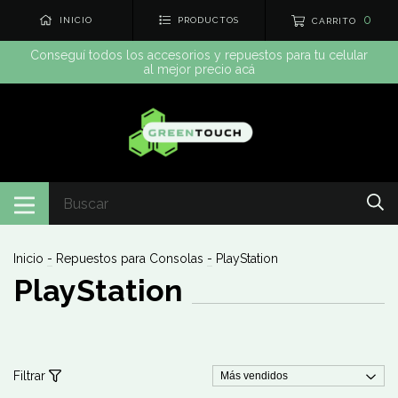
0
INICIO
PRODUCTOS
CARRITO
Conseguí todos los accesorios y repuestos para tu celular
al mejor precio acá
Inicio
-
Repuestos para Consolas
-
PlayStation
PlayStation
Filtrar