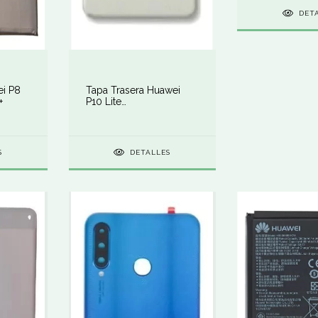
DET
ei P8
Tapa Trasera Huawei
+
P10 Lite
Negro/blanco/dorado
S
DETALLES