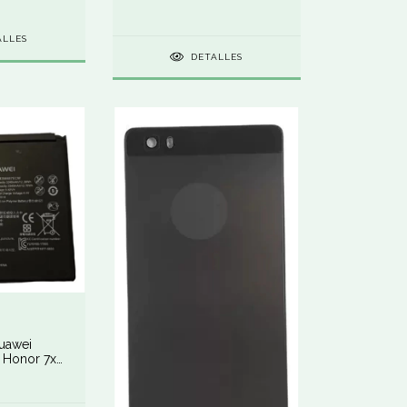
Hb555591eew
ALLES
DETALLES
Huawei
/ Honor 7x
w