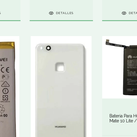
S
DETALLES
DET
Bateria Para 
Mate 10 Lite 
Hb356687ec