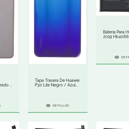
Bateria Para 
2019 Hb406
DET
Tapa Trasera De Huawei
orado /
P30 Lite Negro / Azul
Con Lente Cam
S
DETALLES