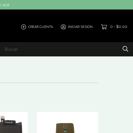
o acá
0
$0,00
CREAR CUENTA
INICIAR SESIÓN
-