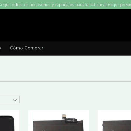
eguí todos los accesorios y repuestos para tu celular al mejor preci
s
Cómo Comprar