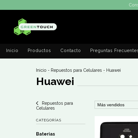
Cons
Inicio
Productos
Contacto
Preguntas Frecuente
Inicio
-
Repuestos para Celulares
-
Huawei
Huawei
Repuestos para
Celulares
CATEGORÍAS
Baterias