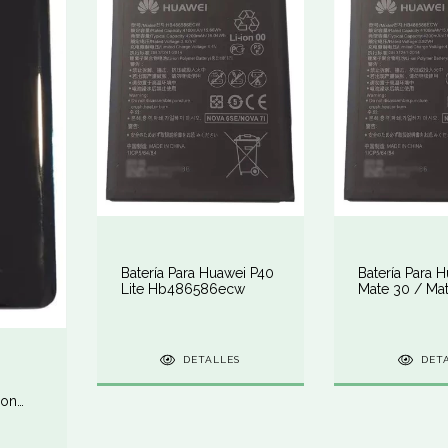
Batería Para Huawei P40
Batería Para 
Lite Hb486586ecw
Mate 30 / Ma
Hb486586ec
DETALLES
DET
Con