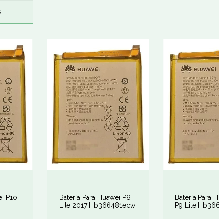
S
ei P10
Batería Para Huawei P8
Batería Para 
Lite 2017 Hb366481ecw
P9 Lite Hb36