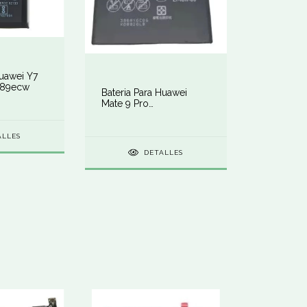
Huawei Y7
689ecw
Bateria Para Huawei
Mate 9 Pro
Hb396689ecw
ALLES
DETALLES