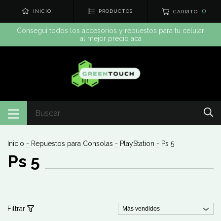
0
INICIO
PRODUCTOS
CARRITO
Conseguí todos los accesorios y repuestos para tu celular
al mejor precio acá
Inicio
-
Repuestos para Consolas
-
PlayStation
-
Ps 5
Ps 5
Filtrar