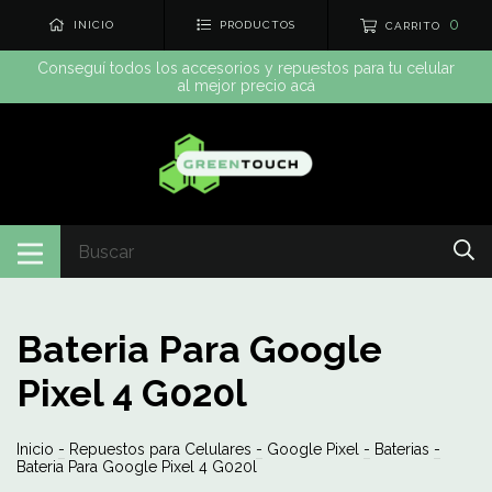
0
INICIO
PRODUCTOS
CARRITO
Conseguí todos los accesorios y repuestos para tu celular
al mejor precio acá
Bateria Para Google
Pixel 4 G020l
Inicio
-
Repuestos para Celulares
-
Google Pixel
-
Baterias
-
Bateria Para Google Pixel 4 G020l