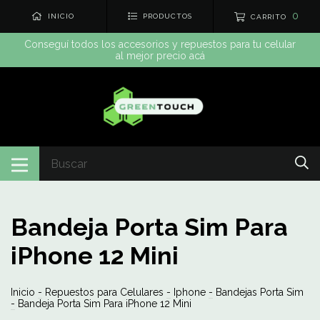
0
INICIO
PRODUCTOS
CARRITO
Conseguí todos los accesorios y repuestos para tu celular
al mejor precio acá
Bandeja Porta Sim Para
iPhone 12 Mini
Inicio
-
Repuestos para Celulares
-
Iphone
-
Bandejas Porta Sim
-
Bandeja Porta Sim Para iPhone 12 Mini