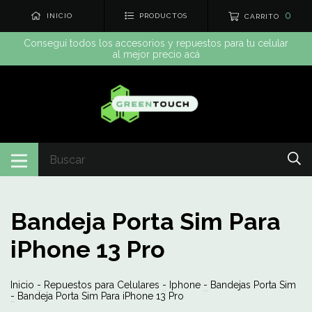
0
INICIO
PRODUCTOS
CARRITO
Conseguí todos los accesorios y repuestos para tu celular
al mejor precio acá
Bandeja Porta Sim Para
iPhone 13 Pro
Inicio
-
Repuestos para Celulares
-
Iphone
-
Bandejas Porta Sim
-
Bandeja Porta Sim Para iPhone 13 Pro