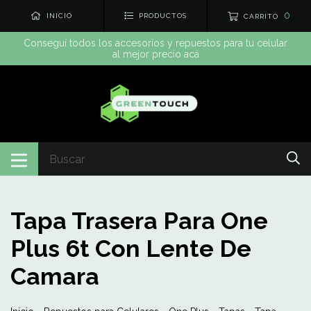
0
INICIO
PRODUCTOS
CARRITO
Conseguí todos los accesorios y repuestos para tu celular
al mejor precio acá
Tapa Trasera Para One
Plus 6t Con Lente De
Camara