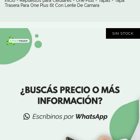
Inicio
-
Repuestos para Celulares
-
One Plus
-
Tapas
-
Tapa
Trasera Para One Plus 6t Con Lente De Camara
SIN STOCK