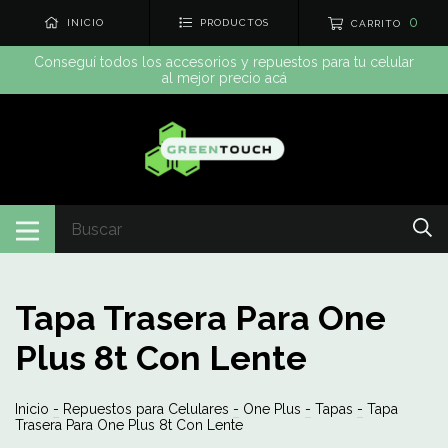
0
INICIO
PRODUCTOS
CARRITO
Conseguí todos los accesorios y repuestos para tu celular
al mejor precio acá
Tapa Trasera Para One
Plus 8t Con Lente
Inicio
-
Repuestos para Celulares
-
One Plus
-
Tapas
-
Tapa
Trasera Para One Plus 8t Con Lente