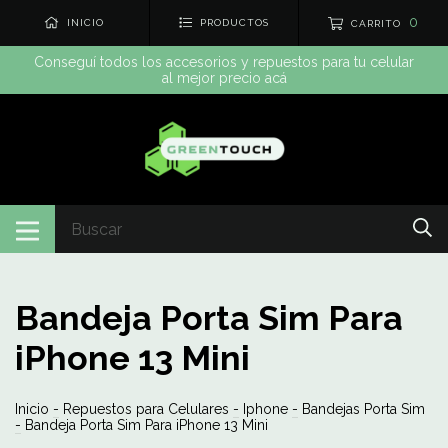
0
INICIO
PRODUCTOS
CARRITO
Conseguí todos los accesorios y repuestos para tu celular
al mejor precio acá
Bandeja Porta Sim Para
iPhone 13 Mini
Inicio
-
Repuestos para Celulares
-
Iphone
-
Bandejas Porta Sim
-
Bandeja Porta Sim Para iPhone 13 Mini