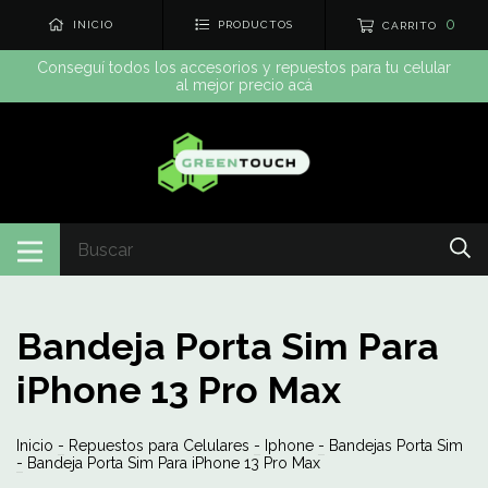
0
INICIO
PRODUCTOS
CARRITO
Conseguí todos los accesorios y repuestos para tu celular
al mejor precio acá
Bandeja Porta Sim Para
iPhone 13 Pro Max
Inicio
-
Repuestos para Celulares
-
Iphone
-
Bandejas Porta Sim
-
Bandeja Porta Sim Para iPhone 13 Pro Max